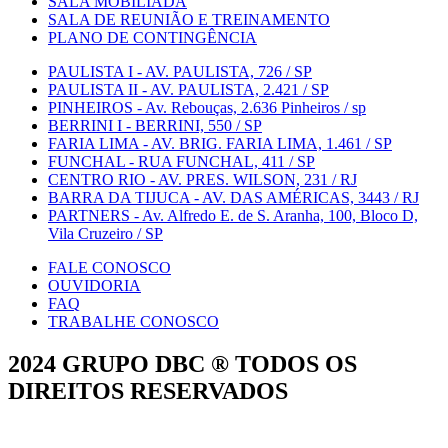
SALA MOBILIADA
SALA DE REUNIÃO E TREINAMENTO
PLANO DE CONTINGÊNCIA
PAULISTA I - AV. PAULISTA, 726 / SP
PAULISTA II - AV. PAULISTA, 2.421 / SP
PINHEIROS - Av. Rebouças, 2.636 Pinheiros / sp
BERRINI I - BERRINI, 550 / SP
FARIA LIMA - AV. BRIG. FARIA LIMA, 1.461 / SP
FUNCHAL - RUA FUNCHAL, 411 / SP
CENTRO RIO - AV. PRES. WILSON, 231 / RJ
BARRA DA TIJUCA - AV. DAS AMÉRICAS, 3443 / RJ
PARTNERS - Av. Alfredo E. de S. Aranha, 100, Bloco D,
Vila Cruzeiro / SP
FALE CONOSCO
OUVIDORIA
FAQ
TRABALHE CONOSCO
2024 GRUPO DBC ® TODOS OS
DIREITOS RESERVADOS